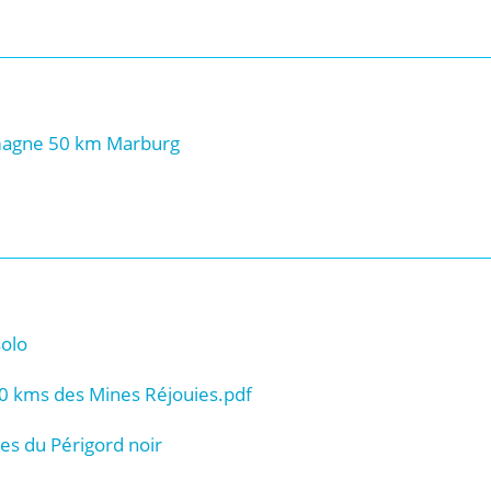
magne 50 km Marburg
solo
0 kms des Mines Réjouies.pdf
s du Périgord noir