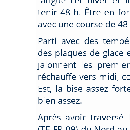
fatigue cet hiver et 
tenir 48 h. Être en fo
avec une course de 48 
Parti avec des tempé
des plaques de glace e
jalonnent les premie
réchauffe vers midi, 
Est, la bise assez fort
bien assez.
Après avoir traversé
(TE-FR 09) du Nord au