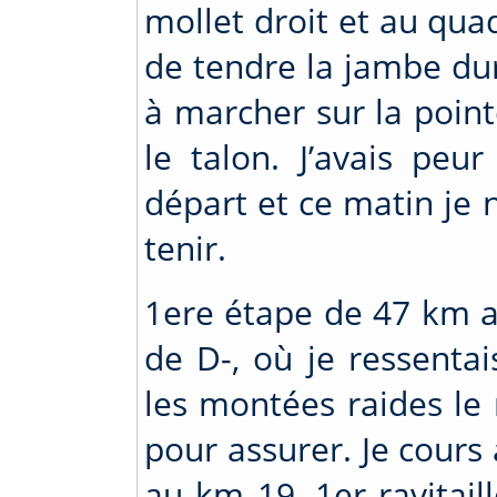
mollet droit et au qua
de tendre la jambe dur
à marcher sur la poin
le talon. J’avais pe
départ et ce matin je n
tenir.
1ere étape de 47 km a
de D-, où je ressentai
les montées raides le 
pour assurer. Je cours
au km 19, 1er ravitail